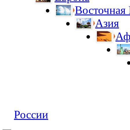
Восточная
Азия
Аф
России