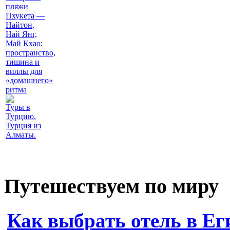
пляжи
Пхукета —
Найтон,
Най Янг,
Май Кхао:
пространство,
тишина и
виллы для
«домашнего»
ритма
Туры в
Турцию.
Турция из
Алматы.
Путешествуем по миру
Как выбрать отель в Ег