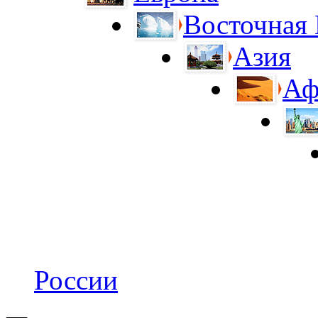
Восточная
Азия
Аф
России