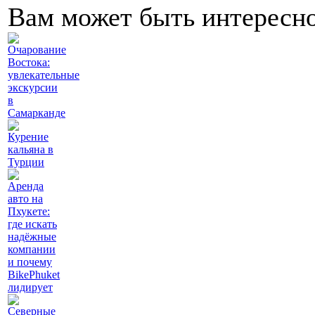
Вам может быть интересн
Очарование
Востока:
увлекательные
экскурсии
в
Самарканде
Курение
кальяна в
Турции
Аренда
авто на
Пхукете:
где искать
надёжные
компании
и почему
BikePhuket
лидирует
Северные