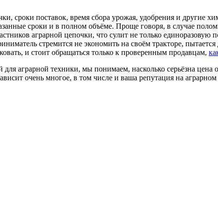
чки, сроки поставок, время сбора урожая, удобрения и другие хи
азанные сроки и в полном объёме. Проще говоря, в случае полом
участников аграрной цепочки, что сулит не только единоразову
иниматель стремится не экономить на своём тракторе, пытается 
исковать, и стоит обращаться только к проверенным продавцам,
ка
 для аграрной техники, мы понимаем, насколько серьёзна цена 
зависит очень многое, в том числе и ваша репутация на аграрном