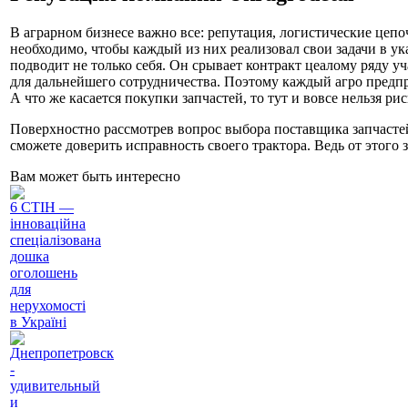
В аграрном бизнесе важно все: репутация, логистические цепо
необходимо, чтобы каждый из них реализовал свои задачи в ук
подводит не только себя. Он срывает контракт цеaлому ряду 
для дальнейшего сотрудничества. Поэтому каждый агро предпр
А что же касается покупки запчастей, то тут и вовсе нельзя р
Поверхностно рассмотрев вопрос выбора поставщика запчастей
сможете доверить исправность своего трактора. Ведь от этого 
Вам может быть интересно
6 СТІН —
інноваційна
спеціалізована
дошка
оголошень
для
нерухомості
в Україні
Днепропетровск
-
удивительный
и