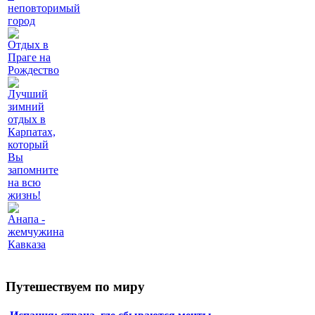
неповторимый
город
Отдых в
Праге на
Рождество
Лучший
зимний
отдых в
Карпатах,
который
Вы
запомните
на всю
жизнь!
Анапа -
жемчужина
Кавказа
Путешествуем по миру