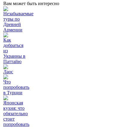
Вам может быть интересно
Незабываемые
туры по
Древней
Армении
Как
добраться
из
Украины в
Паттайю
Лаос
Что
попробовать
в Турции
Японская
кухня: что
обязательно
стоит
попробовать