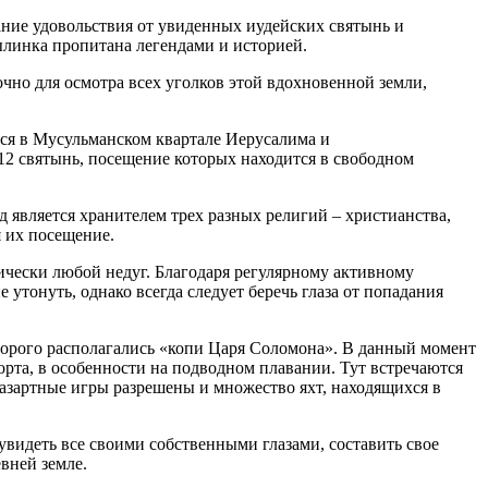
ание удовольствия от увиденных иудейских святынь и
ылинка пропитана легендами и историей.
очно для осмотра всех уголков этой вдохновенной земли,
ся в Мусульманском квартале Иерусалима и
12 святынь, посещение которых находится в свободном
од является хранителем трех разных религий – христианства,
я их посещение.
тически любой недуг. Благодаря регулярному активному
 утонуть, однако всегда следует беречь глаза от попадания
оторого располагались «копи Царя Соломона». В данный момент
порта, в особенности на подводном плавании. Тут встречаются
 азартные игры разрешены и множество яхт, находящихся в
увидеть все своими собственными глазами, составить свое
вней земле.