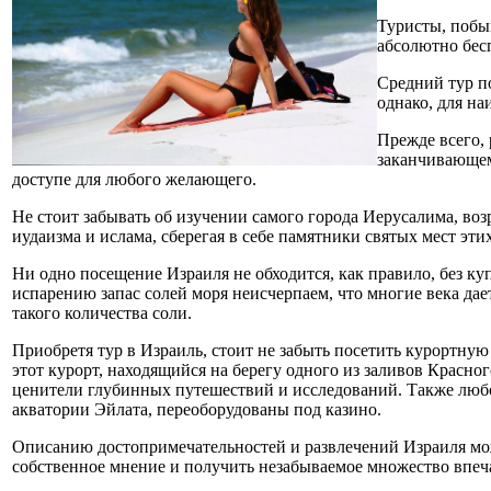
Туристы, побы
абсолютно бес
Средний тур по
однако, для на
Прежде всего,
заканчивающем
доступе для любого желающего.
Не стоит забывать об изучении самого города Иерусалима, возр
иудаизма и ислама, сберегая в себе памятники святых мест эт
Ни одно посещение Израиля не обходится, как правило, без ку
испарению запас солей моря неисчерпаем, что многие века дает
такого количества соли.
Приобретя тур в Израиль, стоит не забыть посетить курортну
этот курорт, находящийся на берегу одного из заливов Красно
ценители глубинных путешествий и исследований. Также любоп
акватории Эйлата, переоборудованы под казино.
Описанию достопримечательностей и развлечений Израиля можн
собственное мнение и получить незабываемое множество впеча