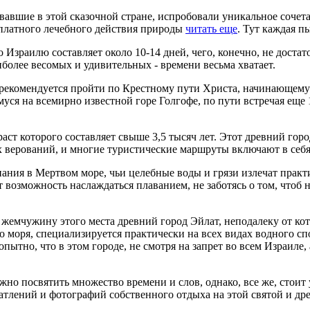
вавшие в этой сказочной стране, испробовали уникальное сочет
платного лечебного действия природы
читать еще
. Тут каждая п
 Израилю составляет около 10-14 дней, чего, конечно, не достат
иболее весомых и удивительных - времени весьма хватает.
 рекомендуется пройти по Крестному пути Христа, начинающему
уся на всемирно известной горе Голгофе, по пути встречая еще 
аст которого составляет свыше 3,5 тысяч лет. Этот древний гор
их верований, и многие туристические маршруты включают в себ
пания в Мертвом море, чьи целебные воды и грязи излечат прак
 возможность наслаждаться плаванием, не заботясь о том, чтоб не
ю жемчужину этого места древний город Эйлат, неподалеку от к
го моря, специализируется практически на всех видах водного с
ытно, что в этом городе, не смотря на запрет во всем Израиле,
о посвятить множество времени и слов, однако, все же, стоит 
тлений и фотографий собственного отдыха на этой святой и дре