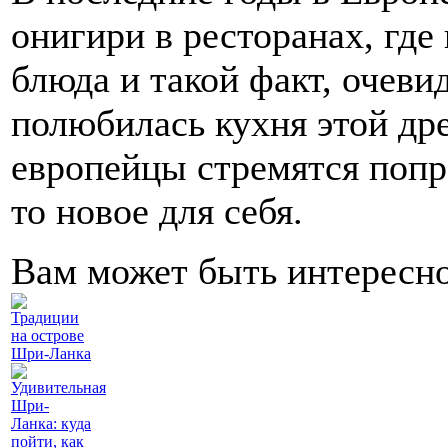
онигири в ресторанах, где
блюда и такой факт, очевид
полюбилась кухня этой др
европейцы стремятся попро
то новое для себя.
Вам может быть интересн
Традиции
на острове
Шри-Ланка
Удивительная
Шри-
Ланка: куда
пойти, как