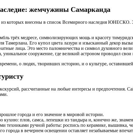
наследие: жемчужины Самарканда
 из которых внесены в список Всемирного наследия ЮНЕСКО. 
мбль трёх медресе, символизирующих мощь и красоту тимуридс
я Тамерлана. Его купол цвета лазури и изысканный декор вызы
знатные лица. Это место паломничества и символ духовного вели
 уникальное сооружение, где великий астроном проводил свои 
времени, о людях, творивших историю, и о культуре, оставивше
туристу
кскурсий, рассчитанные на любые интересы и предпочтения. С
ами.
 прошлое города и его значение в мировой истории.
 кухню: плов, самса, лепешки из тандыра и, конечно же, знаме
и техниками ручной работы: роспись по керамике, вышивка, че
о города в вечернем освещении оставляет незабываемые впечат