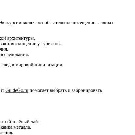
Экскурсии включают обязательное посещение главных
кой архитектуры.
вают восхищение у туристов.
чия.
исследования.
й след в мировой цивилизации.
айт
GuideGo.ru
помогает выбрать и забронировать
нитый зелёный чай.
канка металла.
ления.