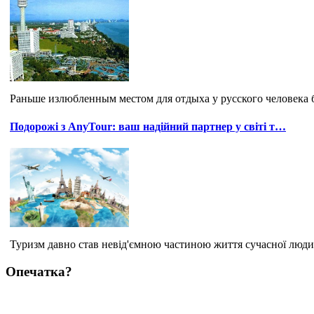
Раньше излюбленным местом для отдыха у русского человека б
Подорожі з AnyTour: ваш надійний партнер у світі т…
Туризм давно став невід'ємною частиною життя сучасної люди
Опечатка?