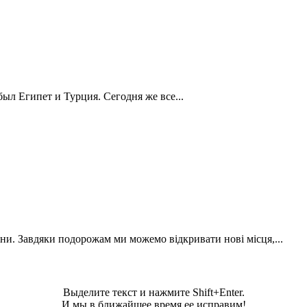
ыл Египет и Турция. Сегодня же все...
ни. Завдяки подорожам ми можемо відкривати нові місця,...
Выделите текст и нажмите Shift+Enter.
И мы в ближайшее время ее исправим!