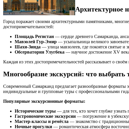
Архитектурное 
Город поражает своими архитектурными памятниками, многие
достопримечательностей:
Площадь Регистан
— сердце древнего Самарканда, анса
Мавзолей Гур-Эмир
— усыпальница великого завоевател
Шахи-Зинда
— улица мавзолеев, где покоятся святые и 
Обсерватория Улугбека
— научное достижение XV века,
Каждая из этих достопримечательностей рассказывает о своём 
Многообразие экскурсий: что выбрать 
Современный Самарканд предлагает разнообразные форматы э
индивидуальные и групповые туры с профессиональными гид
Популярные экскурсионные форматы:
Исторические туры
— для тех, кто хочет глубже узнать
Гастрономические экскурсии
— погружение в узбекскую
Мастер-классы и ремёсла
— знакомство с традиционным
Ночные прогулки
— романтическая атмосфера восточног