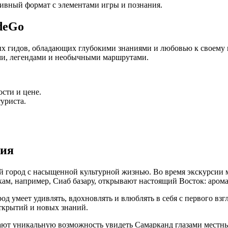
вный формат с элементами игры и познания.
deGo
 гидов, обладающих глубокими знаниями и любовью к своему г
ми, легендами и необычными маршрутами.
сти и цене.
уриста.
ция
й город с насыщенной культурной жизнью. Во время экскурсии 
ам, например, Сиаб базару, открывают настоящий Восток: аром
од умеет удивлять, вдохновлять и влюблять в себя с первого вз
ткрытий и новых знаний.
ют уникальную возможность увидеть Самарканд глазами местных 