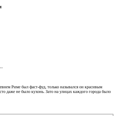
и
..
евнем Риме был фаст-фуд, только назывался он красивым
сто даже не было кухонь. Зато на улицах каждого города было