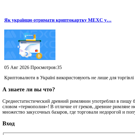
Як українцю отримати криптокартку MEXC у…
05 Авг 2026 Просмотров:35
Криптовалюти в Україні використовують не лише для торгівлі 
А знаете ли вы что?
Среднестатистический древний римлянин употреблял в пищу б
словом «термополия»! В отличие от греков, древние римляне н
множество закусочных базаров, где торговали недорогой и поп
Вход