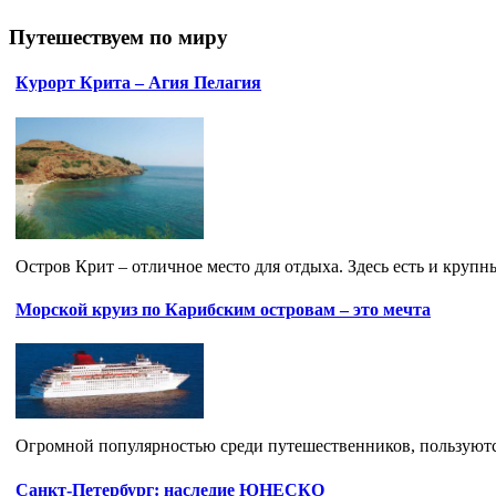
Путешествуем по миру
Курорт Крита – Агия Пелагия
Остров Крит – отличное место для отдыха. Здесь есть и крупны
Морской круиз по Карибским островам – это мечта
Огромной популярностью среди путешественников, пользуются 
Санкт-Петербург: наследие ЮНЕСКО