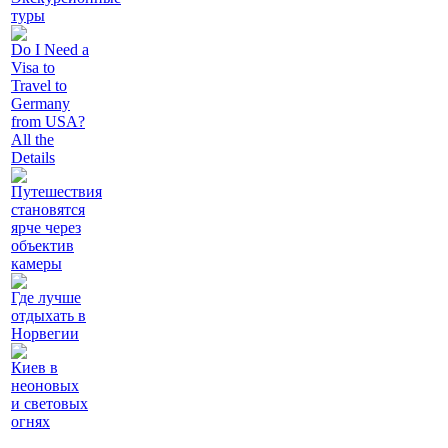
туры
Do I Need a
Visa to
Travel to
Germany
from USA?
All the
Details
Путешествия
становятся
ярче через
объектив
камеры
Где лучше
отдыхать в
Норвегии
Киев в
неоновых
и световых
огнях