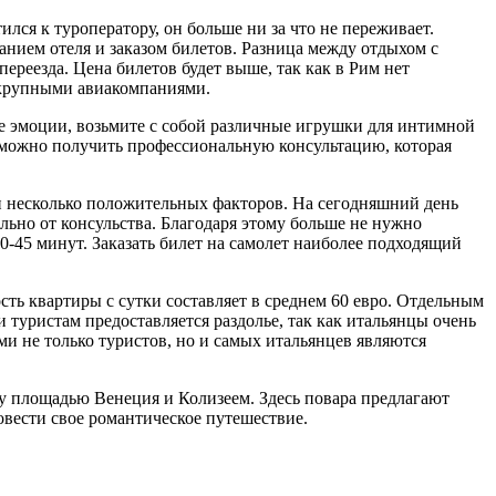
лся к туроператору, он больше ни за что не переживает.
анием отеля и заказом билетов. Разница между отдыхом с
реезда. Цена билетов будет выше, так как в Рим нет
с крупными авиакомпаниями.
 эмоции, возьмите с собой различные игрушки для интимной
можно получить профессиональную консультацию, которая
т и несколько положительных факторов. На сегодняшний день
льно от консульства. Благодаря этому больше не нужно
40-45 минут. Заказать билет на самолет наиболее подходящий
ость квартиры с сутки составляет в среднем 60 евро. Отдельным
 туристам предоставляется раздолье, так как итальянцы очень
и не только туристов, но и самых итальянцев являются
ду площадью Венеция и Колизеем. Здесь повара предлагают
овести свое романтическое путешествие.