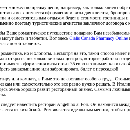
еет множество преимуществ, например, как только клиент обрати
тство само занимается оформлением визы для клиента, брониров
ва и самостоятельным отдыхом будет в стоимости гостиницы и пе
именно поэтому туристические агентства заключают договора 
обы Ваше романтичекое путешествие подарило Вам незабываемые
е могут быть и таблетки. Вот здесь
Cialis Canada Pharmacy Online
ся с дозой таблеток.
 романтика, но и хлопоты. Несмотря на это, такой способ имее
ыли открыты несколько визовых центров, которые работают отде
 стоимость оформления визы стоит 35 евро и занимает каких-то 
брать авиакомпанию или забронировать билет с пересадкой.
ртиру или комнату, в Риме это не составит особого труда. Стоим
тевкам или самостоятельно это все равно нужно решать. В Италии
здесь очень хорошо развит ресторанный бизнес. Самыми любимым
ны.
ледует навестить ресторан Angellino ai Fori. Он находится меж
ается от китайской. Рим является идеальным местом, чтобы пр