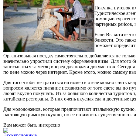
Покупка путевок им
Туристическое аген
помощью турагентст
чартерных рейсов, 
Если Вы хотите чт
близости. Это такж
поможет определить
Организовывая поездку самостоятельно, добавляется не только
значительно упростили систему оформления визы. Для этого б
записываться за месяц вперед для подачи документов. Сегодня
по цене можно через интернет. Кроме этого, можно самому вы
Для того чтобы не тратиться на номер в отеле можно снять ква
вопросом является питание независимо от того едете вы по пу
любят вкусно покушать. Из-за большого количества туристов 
китайские рестораны. В них очень вкусная еда и доступные це
Для молодоженов, которые предпочитают итальянскую кухню, с
настоящую римскую кухню, но ее стоимость существенно отлич
Вам может быть интересно
Экскурсионные