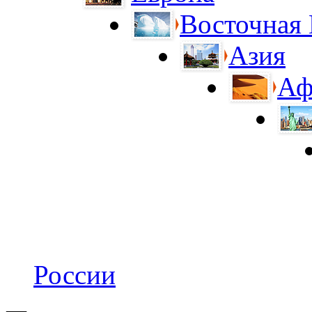
Восточная
Азия
Аф
России