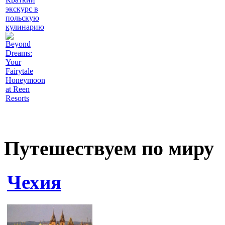
экскурс в
польскую
кулинарию
Beyond
Dreams:
Your
Fairytale
Honeymoon
at Reen
Resorts
Путешествуем по миру
Чехия