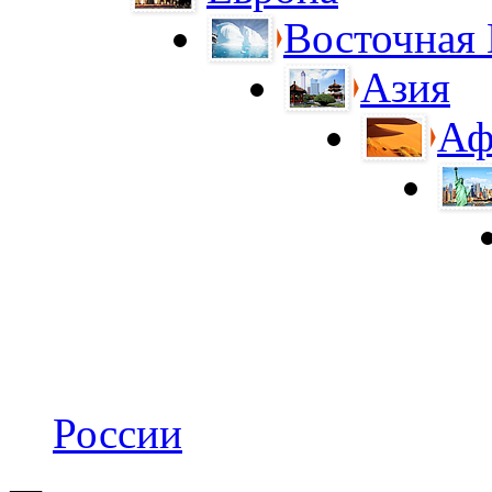
Восточная
Азия
Аф
России