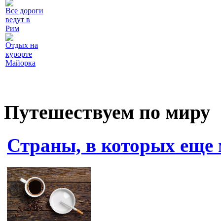
Все дороги
ведут в
Рим
Отдых на
курорте
Майорка
Путешествуем по миру
Страны, в которых еще