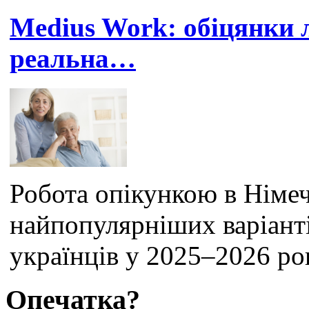
Medius Work: обіцянки л
реальна…
Робота опікункою в Німеч
найпопулярніших варіант
українців у 2025–2026 рок
Опечатка?