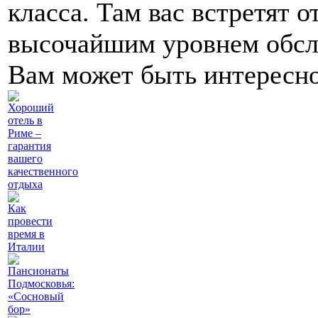
класса. Там вас встретят 
высочайшим уровнем обсл
Вам может быть интересн
Хороший
отель в
Риме –
гарантия
вашего
качественного
отдыха
Как
провести
время в
Италии
Пансионаты
Подмосковья:
«Сосновый
бор»