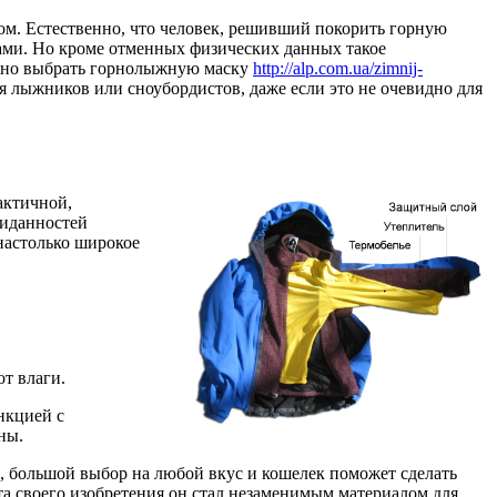
этом. Естественно, что человек, решивший покорить горную
ами. Но кроме отменных физических данных такое
ужно выбрать горнолыжную маску
http://alp.com.ua/zimnij-
ля лыжников или сноубордистов, даже если это не очевидно для
актичной,
жиданностей
настолько широкое
от влаги.
нкцией с
ны.
, большой выбор на любой вкус и кошелек поможет сделать
а своего изобретения он стал незаменимым материалом для