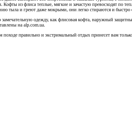
. Кофты из флиса теплые, мягкие и зачастую превосходят по т
ию тыла и греют даже мокрыми, они легко стираются и быстро с
 замечательную одежду, как флисовая кофта, наружный защитный
тавлены на alp.com.ua.
м походе правильно и экстримальный отдых принесет вам тольк