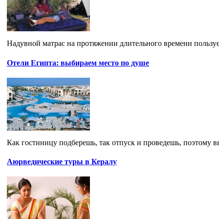
Надувной матрас на протяжении длительного времени пользуе
Отели Египта: выбираем место по душе
Как гостиницу подберешь, так отпуск и проведешь, поэтому в
Аюрведические туры в Кералу