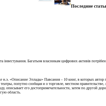
Последние стать
та інвестування. Багатьом власникам цифрових активів потрібен.
ке н.э. «Описание Эллады» Павсания – 10 книг, в которых авто
 театры, попутно сообщая и о торговле, местном правительстве,
ду, описывает его достопримечательности, затем по другой дорог
угую область.