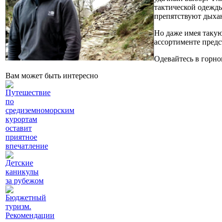
тактической одежды
препятствуют дыхан
Но даже имея такую
ассортименте предс
Одевайтесь в горно
Вам может быть интересно
Путешествие
по
средиземноморским
курортам
оставит
приятное
впечатление
Детские
каникулы
за рубежом
Бюджетный
туризм.
Рекомендации