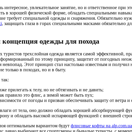
нь интересное, увлекательное занятие, но и ответственное при 
ть в хорошей физической форме, обладать специальными навык
ие требует специальной одежды и снаряжения. Обязательно н
i
, защищать глаза в горах специальными масками обязательно д
 концепция одежды для похода
 туристов трехслойная одежда является самой эффективной, пр
сформированный по этому принципу, защитит от погодных нео
м невпопад. Этот принцип стал настолько известным и получил 
е только в походах, но и в быту.
так:
е прилегать к телу, но не обтягивать и не давить;
ак правило это флис, а зимой может быть пух;
висимости от погоды и призван обеспечивать защиту от ветра и 
лаги от тела, оно должно обладать хорошей абсорбирующей фу
орону и обладать высокой испаряющей функцией с внешней стро
лоя оптимальным вариантом будут
флисовые кофты на alp.com.ua
с давно выбирают все спортсмены и бывалые туристы, с момент