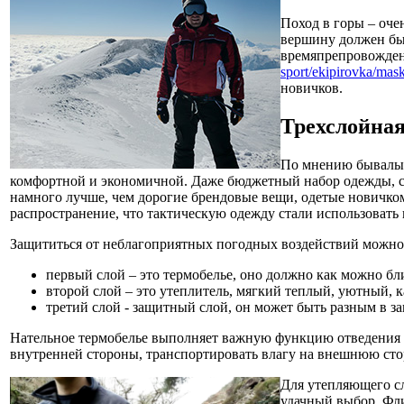
Поход в горы – оче
вершину должен бы
времяпрепровожден
sport/ekipirovka/mask
новичков.
Трехслойная
По мнению бывалых
комфортной и экономичной. Даже бюджетный набор одежды, 
намного лучше, чем дорогие брендовые вещи, одетые новичко
распространение, что тактическую одежду стали использовать н
Защититься от неблагоприятных погодных воздействий можно 
первый слой – это термобелье, оно должно как можно ближ
второй слой – это утеплитель, мягкий теплый, уютный, к
третий слой - защитный слой, он может быть разным в за
Нательное термобелье выполняет важную функцию отведения в
внутренней стороны, транспортировать влагу на внешнюю ст
Для утепляющего с
удачный выбор. Фли