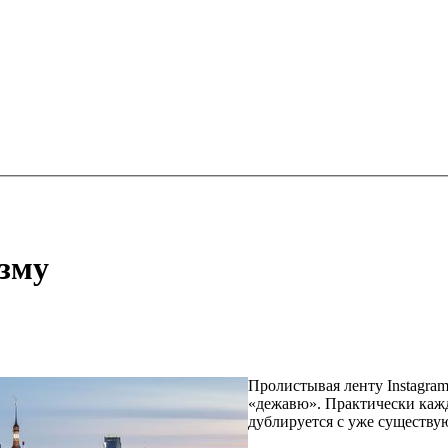
изму
Пролистывая ленту Instagra
«дежавю». Практически кажд
дублируется с уже существу