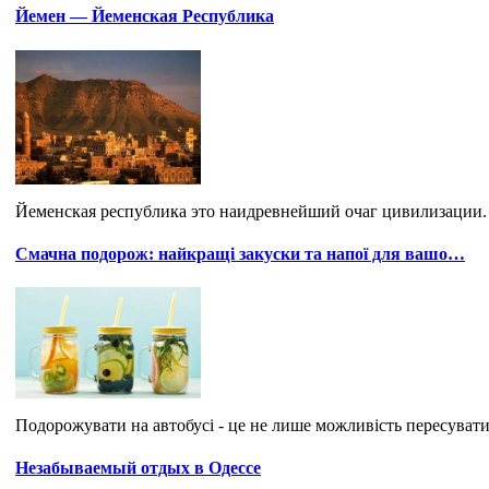
Йемен — Йеменская Республика
Йеменская республика это наидревнейший очаг цивилизации. 
Смачна подорож: найкращі закуски та напої для вашо…
Подорожувати на автобусі - це не лише можливість пересуватис
Незабываемый отдых в Одессе