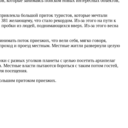
ов, которые занимаясь поиском новых интересных объектов,
 привлекла большой приток туристов, которые мечтали
381 желающему, что стало рекордом. Из-за этого на пути к
 пробки из людей, поднимающихся вверх. Из-за этого весна
нимать поток приезжих, что вели себя, мягко говоря,
 проход и проезд местным. Местные житли развернули целую
ки с разных уголков планеты с целью посетить архипелаг
. Местные власти пытаются бороться с таким потом гостей,
ля посещения.
большим притоком приезжих.