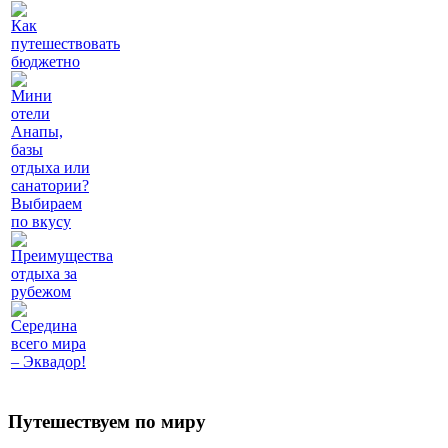
Как
путешествовать
бюджетно
Мини
отели
Анапы,
базы
отдыха или
санатории?
Выбираем
по вкусу
Преимущества
отдыха за
рубежом
Середина
всего мира
– Эквадор!
Путешествуем по миру