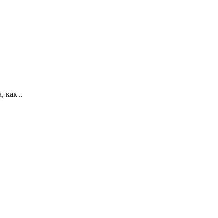
 как...