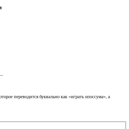
и
..
орое переводится буквально как «играть опоссума», а