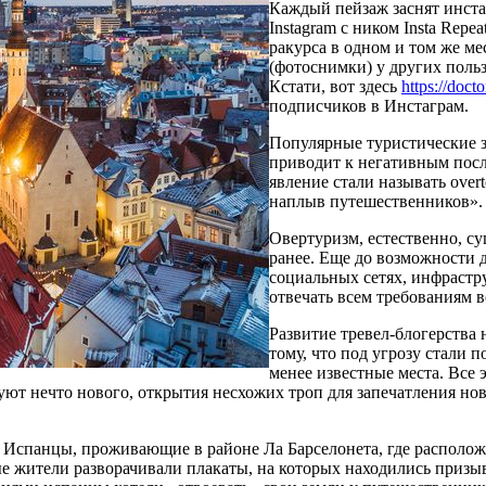
Каждый пейзаж заснят инста
Instagram с ником Insta Repe
ракурса в одном и том же м
(фотоснимки) у других польз
Кстати, вот здесь
https://doc
подписчиков в Инстаграм.
Популярные туристические 
приводит к негативным посл
явление стали называть over
наплыв путешественников».
Овертуризм, естественно, с
ранее. Еще до возможности 
социальных сетях, инфрастр
отвечать всем требованиям 
Развитие тревел-блогерства 
тому, что под угрозу стали 
менее известные места. Все 
ют нечто нового, открытия несхожих троп для запечатления нов
 Испанцы, проживающие в районе Ла Барселонета, где располож
ые жители разворачивали плакаты, на которых находились призы