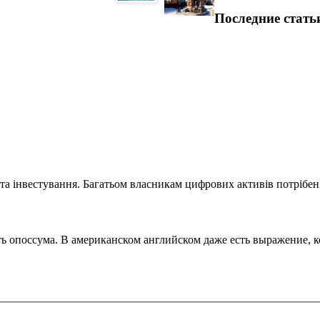
Последние стать
та інвестування. Багатьом власникам цифрових активів потрібен.
поссума. В американском английском даже есть выражение, кот