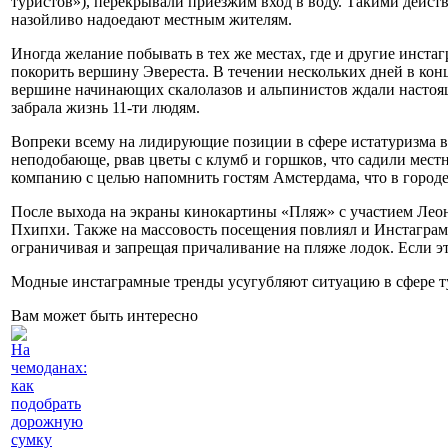
туристов»), перекрывали приезжим вход в воду. Такими дейст
назойливо надоедают местным жителям.
Иногда желание побывать в тех же местах, где и другие инста
покорить вершину Эвереста. В течении нескольких дней в конц
вершине начинающих скалолазов и альпинистов ждали настоящи
забрала жизнь 11-ти людям.
Вопреки всему на лидирующие позиции в сфере истатуризма выш
неподобающе, рвав цветы с клумб и горшков, что садили мес
компанию с целью напомнить гостям Амстердама, что в городе
После выхода на экраны кинокартины «Пляж» с участием Леон
Пхипхи. Также на массовость посещения повлиял и Инстаграм.
ограничивая и запрещая причаливание на пляже лодок. Если э
Модные инстаграмные тренды усугубляют ситуацию в сфере ту
Вам может быть интересно
На
чемоданах:
как
подобрать
дорожную
сумку