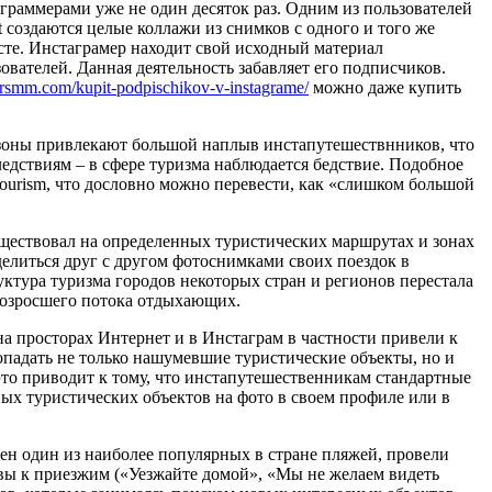
граммерами уже не один десяток раз. Одним из пользователей
at создаются целые коллажи из снимков с одного и того же
есте. Инстаграмер находит свой исходный материал
ователей. Данная деятельность забавляет его подписчиков.
torsmm.com/kupit-podpischikov-v-instagrame/
можно даже купить
зоны привлекают большой наплыв инстапутешествнников, что
едствиям – в сфере туризма наблюдается бедствие. Подобное
tourism, что дословно можно перевести, как «слишком большой
уществовал на определенных туристических маршрутах и зонах
делиться друг с другом фотоснимками своих поездок в
уктура туризма городов некоторых стран и регионов перестала
возросшего потока отдыхающих.
на просторах Интернет и в Инстаграм в частности привели к
попадать не только нашумевшие туристические объекты, но и
это приводит к тому, что инстапутешественникам стандартные
ых туристических объектов на фото в своем профиле или в
ен один из наиболее популярных в стране пляжей, провели
вы к приезжим («Уезжайте домой», «Мы не желаем видеть