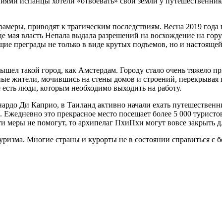
виями испанцы хотели «отвоевать» свои земли у путешественник
грамеры, приводят к трагическим последствиям. Весна 2019 года
е мая власть Непала выдала разрешений на восхождение на гору 
е преграды не только в виде крутых подъемов, но и настоящей
ел такой город, как Амстердам. Городу стало очень тяжело при
тные жители, мочившись на стены домов и строений, перекрывая
 есть люди, которым необходимо выходить на работу.
ардо Ди Каприо, в Таиланд активно начали ехать путешественни
 Ежедневно это прекрасное место посещает более 5 000 туристов
ти меры не помогут, то архипелаг ПхиПхи могут вовсе закрыть д
ризма. Многие страны и курорты не в состоянии справиться с 