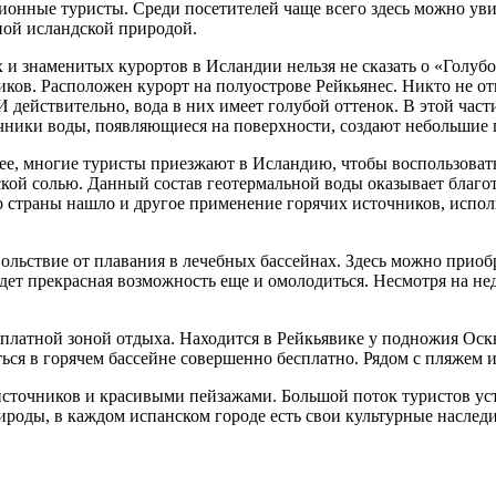
онные туристы. Среди посетителей чаще всего здесь можно уви
ной исландской природой.
 и знаменитых курортов в Исландии нельзя не сказать о «Голубо
ков. Расположен курорт на полуострове Рейкьянес. Никто не от
И действительно, вода в них имеет голубой оттенок. В этой час
чники воды, появляющиеся на поверхности, создают небольшие 
ее, многие туристы приезжают в Исландию, чтобы воспользоват
ской солью. Данный состав геотермальной воды оказывает благот
 страны нашло и другое применение горячих источников, исполь
льствие от плавания в лечебных бассейнах. Здесь можно приобр
дет прекрасная возможность еще и омолодиться. Несмотря на не
есплатной зоной отдыха. Находится в Рейкьявике у подножия О
ся в горячем бассейне совершенно бесплатно. Рядом с пляжем и
сточников и красивыми пейзажами. Большой поток туристов ус
роды, в каждом испанском городе есть свои культурные наслед