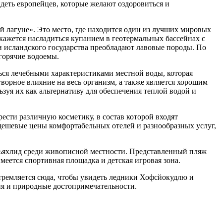
деть европейцев, которые желают оздоровиться и
й лагуне». Это место, где находится один из лучших мировых
кажется насладиться купанием в геотермальных бассейнах с
ти исландского государства преобладают лавовые породы. По
горячие водоемы.
ься лечебными характеристиками местной воды, которая
ворное влияние на весь организм, а также является хорошим
зуя их как альтернативу для обеспечения теплой водой и
ести различную косметику, в состав которой входят
дешевые цены комфортабельных отелей и разнообразных услуг,
скьяхлид среди живописной местности. Представленный пляж
меется спортивная площадка и детская игровая зона.
тремляется сюда, чтобы увидеть ледники Хофсйокудлю и
ия и природные достопримечательности.