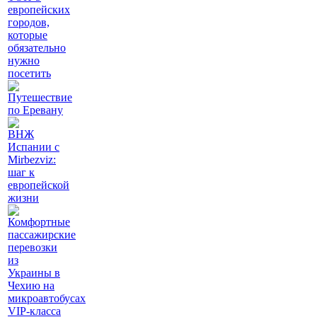
европейских
городов,
которые
обязательно
нужно
посетить
Путешествие
по Еревану
ВНЖ
Испании с
Mirbezviz:
шаг к
европейской
жизни
Комфортные
пассажирские
перевозки
из
Украины в
Чехию на
микроавтобусах
VIP-класса