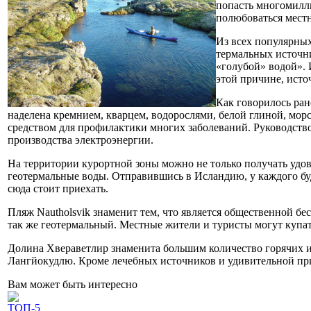
попасть многомилли
полюбоваться мест
Из всех популярных
термальных источни
«голубой» водой». 
этой причине, исто
Как говорилось ран
наделена кремнием, кварцем, водорослями, белой глиной, мор
средством для профилактики многих заболеваний. Руководство
производства электроэнергии.
На территории курортной зоны можно не только получать удово
геотермальные воды. Отправившись в Исландию, у каждого бу
сюда стоит приехать.
Пляж Nautholsvik знаменит тем, что является общественной б
так же геотермальный. Местные жители и туристы могут купать
Долина Хвераветлир знаменита большим количество горячих и
Лангйокудлю. Кроме лечебных источников и удивительной при
Вам может быть интересно
ТОП-5