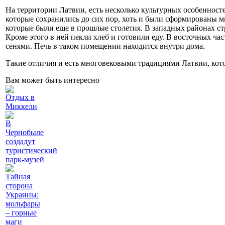
На территории Латвии, есть несколько культурных особенностей
которые сохранились до сих пор, хоть и были сформированы м
которые были еще в прошлые столетия. В западных районах стр
Кроме этого в ней пекли хлеб и готовили еду. В восточных час
сенями. Печь в таком помещении находится внутри дома.
Такие отличия и есть многовековыми традициями Латвии, кото
Вам может быть интересно
Отдых в
Миккели
В
Чернобыле
создадут
туристический
парк-музей
Тайная
сторона
Украины:
мольфары
– горные
маги