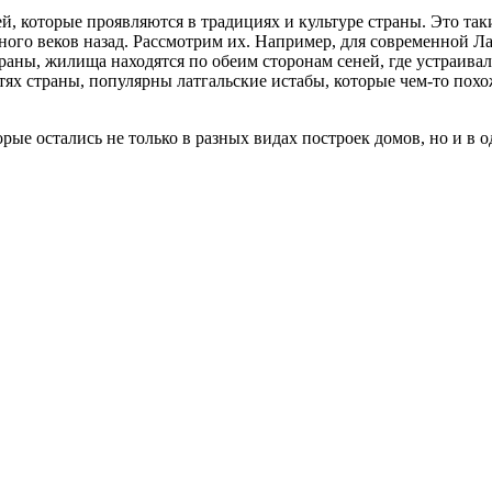
, которые проявляются в традициях и культуре страны. Это таки
ного веков назад. Рассмотрим их. Например, для современной 
аны, жилища находятся по обеим сторонам сеней, где устраивали
тях страны, популярны латгальские истабы, которые чем-то похо
рые остались не только в разных видах построек домов, но и в