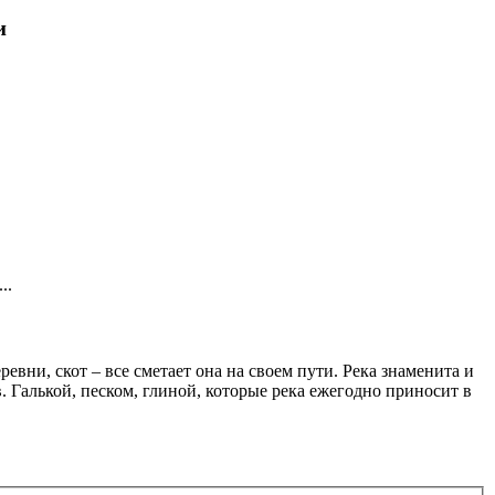
и
..
вни, скот – все сметает она на своем пути. Река знаменита и
Галькой, песком, глиной, которые река ежегодно приносит в