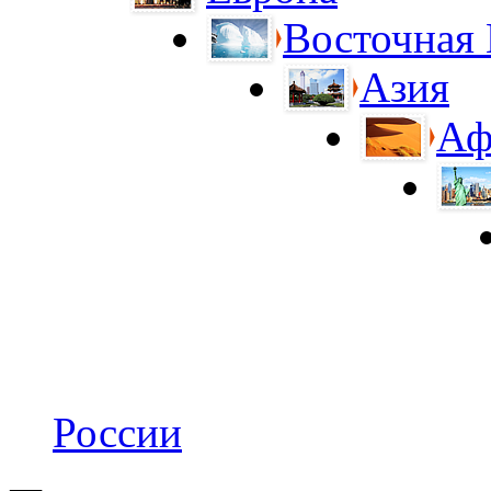
Восточная
Азия
Аф
России