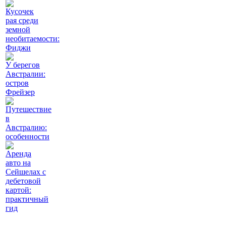
Кусочек
рая среди
земной
необитаемости:
Фиджи
У берегов
Австралии:
остров
Фрейзер
Путешествие
в
Австралию:
особенности
Аренда
авто на
Сейшелах с
дебетовой
картой:
практичный
гид