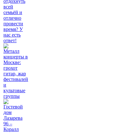
отдохнуть
всей
семьёй и
отлично
провести
время? У
нас есть
ответ!
Металл
концерты в
Москве:
грохот
гитар, жар
фестивалей
и
культовые
группы
Гостевой
дом
Лазарева
96 –
Коралл