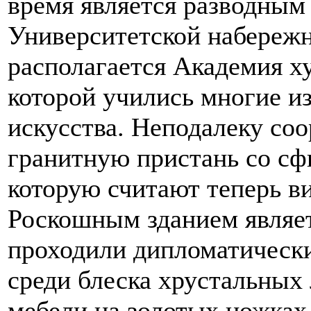
время является разводным
Университетской набереж
располагается Академия ху
которой учились многие и
искусства. Неподалеку со
гранитную пристань со сф
которую считают теперь ви
Роскошным зданием являет
проходили дипломатическ
среди блеска хрустальных 
мебели на золотых ножках,