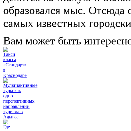
образовался мыс. Отсюда 
самых известных городски
Вам может быть интересн
Такси
класса
«Стандарт»
в
Краснодаре
Мультиактивные
туры как
одно
перспективных
направлений
туризма в
Адыгее
Где