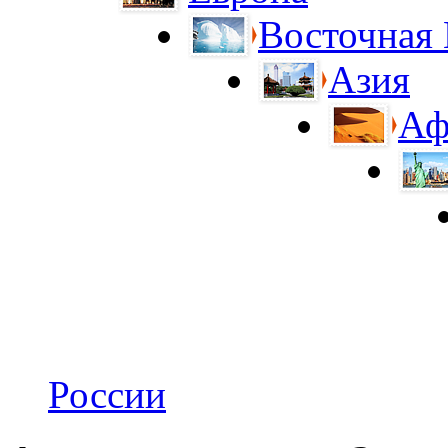
Восточная
Азия
Аф
России