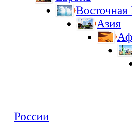
Восточная
Азия
Аф
России