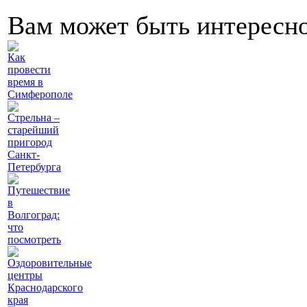
Вам может быть интересн
Как
провести
время в
Симферополе
Стрельна –
старейший
пригород
Санкт-
Петербурга
Путешествие
в
Волгоград:
что
посмотреть
Оздоровительные
центры
Краснодарского
края