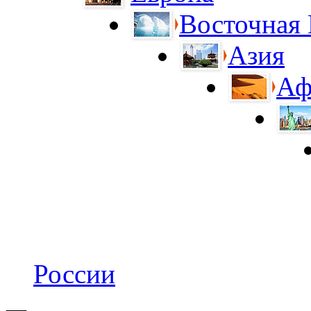
Восточная
Азия
Аф
России