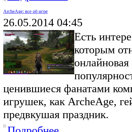
ArcheAge: все об игре
26.05.2014 04:45
Есть интер
которым от
онлайновая 
популярност
ценившиеся фанатами ком
игрушек, как ArcheAge, ге
предвкушая праздник.
Подробнее...