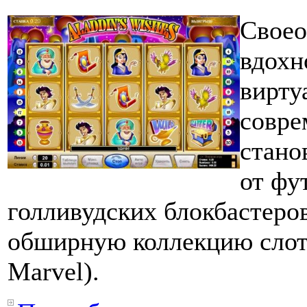
Своео
вдохн
вирту
совре
стано
от фу
голливудских блокбастеров
обширную коллекцию слот
Marvel
).