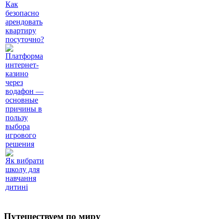
Как
безопасно
арендовать
квартиру
посуточно?
Платформа
интернет-
казино
через
водафон —
основные
причины в
пользу
выбора
игрового
решения
Як вибрати
школу для
навчання
дитині
Путешествуем по миру