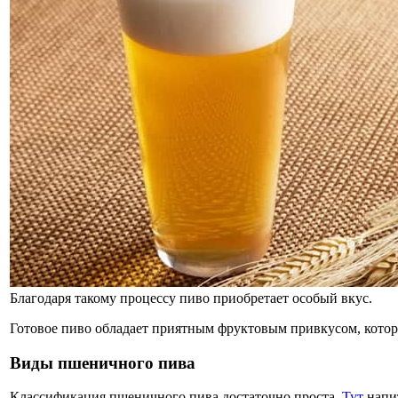
Благодаря такому процессу пиво приобретает особый вкус.
Готовое пиво обладает приятным фруктовым привкусом, котор
Виды пшеничного пива
Классификация пшеничного пива достаточно проста.
Тут
напит