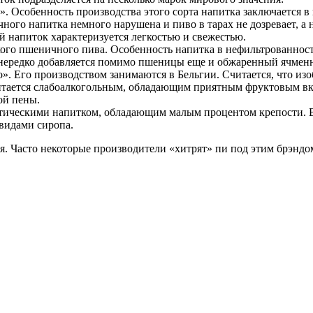
ты». Особенность производства этого сорта напитка заключается
ного напитка немного нарушена и пиво в тарах не дозревает, а 
й напиток характеризуется легкостью и свежестью.
кого пшеничного пива. Особенность напитка в нефильтрованност
а нередко добавляется помимо пшеницы еще и обжаренный ячмен
во». Его производством занимаются в Бельгии. Считается, что и
тается слабоалкогольным, обладающим приятным фруктовым вку
ой пены.
экзотическими напитком, обладающим малым процентом крепости. 
видами сиропа.
. Часто некоторые производители «хитрят» пи под этим брэндо