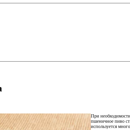
а
При необходимости
пшеничное пиво ст
используется много