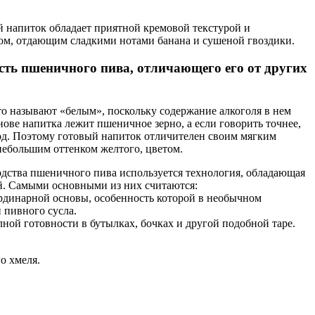
 напиток обладает приятной кремовой текстурой и
м, отдающим сладкими нотами банана и сушеной гвоздики.
сть пшеничного пива, отличающего его от других
то называют «белым», поскольку содержание алкоголя в нем
ове напитка лежит пшеничное зерно, а если говорить точнее,
д. Поэтому готовый напиток отличителен своим мягким
небольшим оттенком желтого, цветом.
одства пшеничного пива используется технология, обладающая
й. Самыми основными из них считаются:
рдинарной основы, особенность которой в необычном
 пивного сусла.
лной готовности в бутылках, бочках и другой подобной таре.
о хмеля.