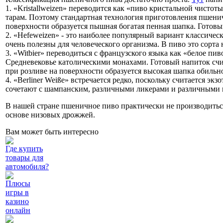
1. «Kristallweizen» переводится как «пиво кристальной чисто
тарам. Поэтому стандартная технология приготовления пшенич
поверхности образуется пышная богатая пенная шапка. Готовы
2. «Hefeweizen» - это наиболее популярный вариант классичес
очень полезны для человеческого организма. В пиво это сорт
3. «Witbier» переводиться с французского языка как «белое пи
Средневековье католическими монахами. Готовый напиток счи
при розливе на поверхности образуется высокая шапка обильн
4. «Berliner Weiße» встречается редко, поскольку считается 
сочетают с шампанским, различными ликерами и различными 
В нашей стране пшеничное пиво практически не производиться
основе низовых дрожжей.
Вам может быть интересно
Где купить
товары для
автомобиля?
Плюсы
игры в
казино
онлайн