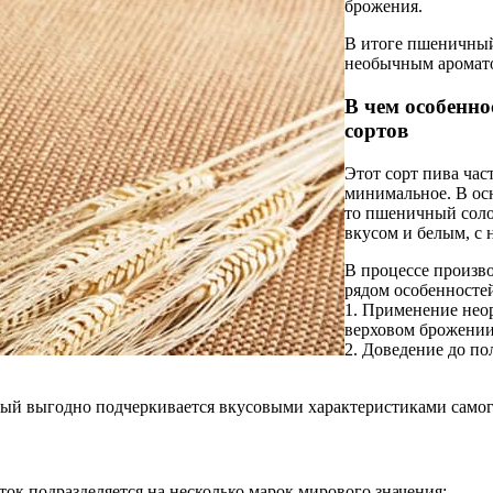
брожения.
В итоге пшеничный
необычным аромато
В чем особенно
сортов
Этот сорт пива час
минимальное. В осн
то пшеничный соло
вкусом и белым, с 
В процессе произв
рядом особенносте
1. Применение нео
верховом брожении
2. Доведение до по
ый выгодно подчеркивается вкусовыми характеристиками самог
ок подразделяется на несколько марок мирового значения: