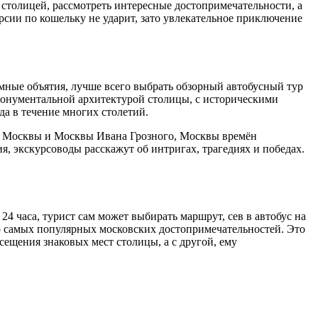
 столицей, рассмотреть интересные достопримечательности, а
урсии по кошельку не ударит, зато увлекательное приключение
ные объятия, лучше всего выбрать обзорный автобусный тур
 монументальной архитектурой столицы, с историческими
а в течение многих столетий.
ой Москвы и Москвы Ивана Грозного, Москвы времён
я, экскурсоводы расскажут об интригах, трагедиях и победах.
4 часа, турист сам может выбирать маршрут, сев в автобус на
о самых популярных московских достопримечательностей. Это
сещения знаковых мест столицы, а с другой, ему