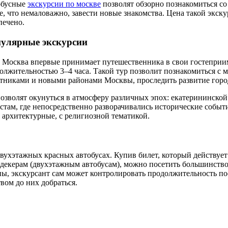
обусные
экскурсии по москве
позволят обзорно познакомиться со
е, что немаловажно, завести новые знакомства. Цена такой экск
печено.
улярные экскурсии
 Москва впервые принимает путешественника в свои гостеприим
олжительностью 3–4 часа. Такой тур позволит познакомиться с
тниками и новыми районами Москвы, проследить развитие город
озволят окунуться в атмосферу различных эпох: екатерининск
стам, где непосредственно разворачивались исторические событи
 архитектурные, с религиозной тематикой.
ухэтажных красных автобусах. Купив билет, который действует 2
блдекерам (двухэтажным автобусам), можно посетить большинств
ны, экскурсант сам может контролировать продолжительность по
вом до них добраться.