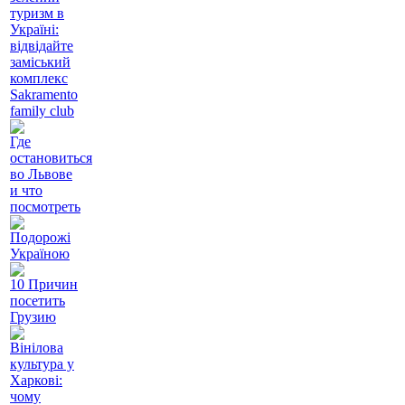
туризм в
Україні:
відвідайте
заміський
комплекс
Sakramento
family club
Где
остановиться
во Львове
и что
посмотреть
Подорожі
Україною
10 Причин
посетить
Грузию
Вінілова
культура у
Харкові:
чому