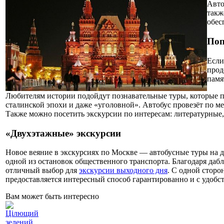
Авт
такж
обес
Поп
Если
прод
памя
Любителям истории подойдут познавательные туры, которые п
сталинской эпохи и даже «уголовной». Автобус провезёт по ме
Также можно посетить экскурсии по интересам: литературные,
«Двухэтажные» экскурсии
Новое веяние в экскурсиях по Москве — автобусные туры на дв
одной из остановок общественного транспорта. Благодаря да
отличный выбор для
экскурсии выходного дня
. С одной сторо
предоставляется интересный способ гарантированно и с удобст
Вам может быть интересно
Цілющий
зелений