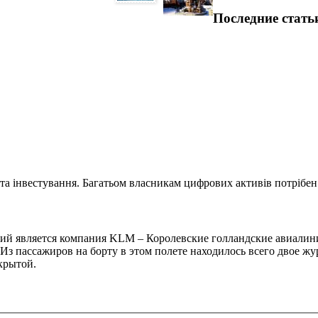
Последние стать
та інвестування. Багатьом власникам цифрових активів потрібен.
й является компания KLM – Королевские голландские авиалини
 Из пассажиров на борту в этом полете находилось всего двое 
крытой.