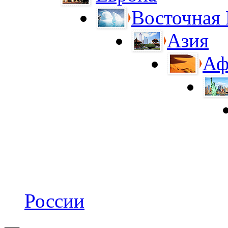
Восточная
Азия
Аф
России