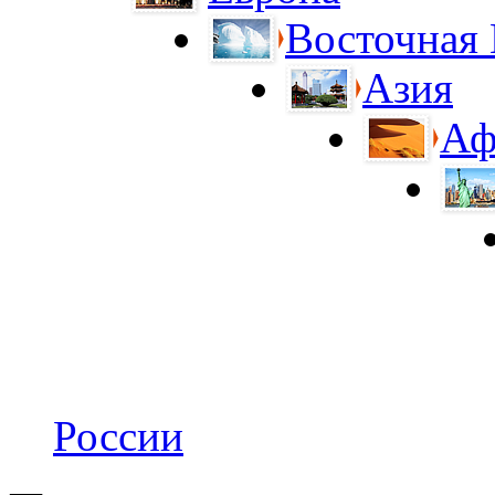
Восточная
Азия
Аф
России