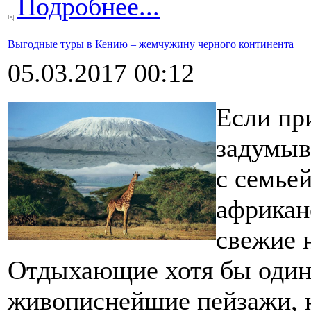
Подробнее...
Выгодные туры в Кению – жемчужину черного континента
05.03.2017 00:12
Если пр
задумыв
с семьей
африкан
свежие 
Отдыхающие хотя бы один
живописнейшие пейзажи, 