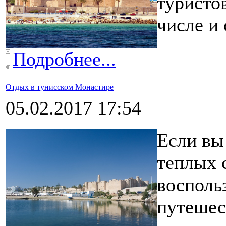
туристо
числе и 
Подробнее...
Отдых в тунисском Монастире
05.02.2017 17:54
Если вы
теплых с
восполь
путешес