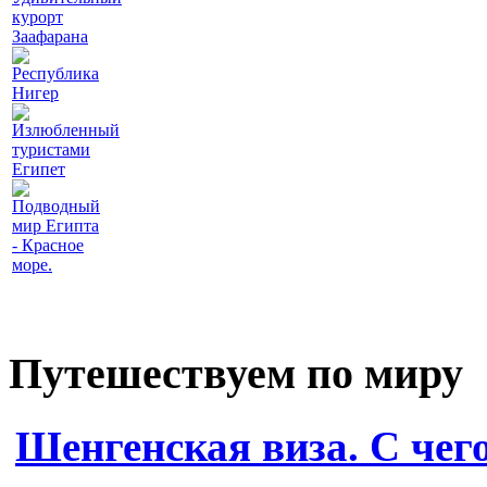
курорт
Заафарана
Республика
Нигер
Излюбленный
туристами
Египет
Подводный
мир Египта
- Красное
море.
Путешествуем по миру
Шенгенская виза. С чег