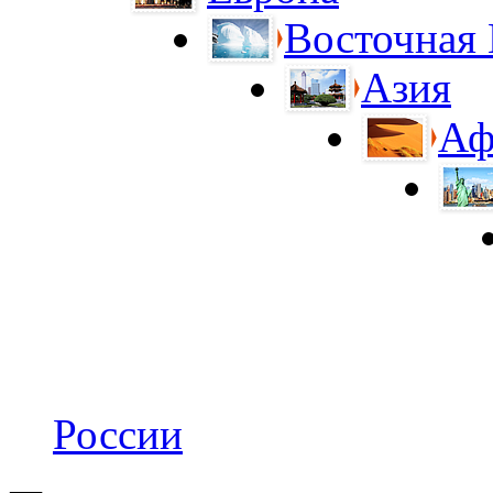
Восточная
Азия
Аф
России