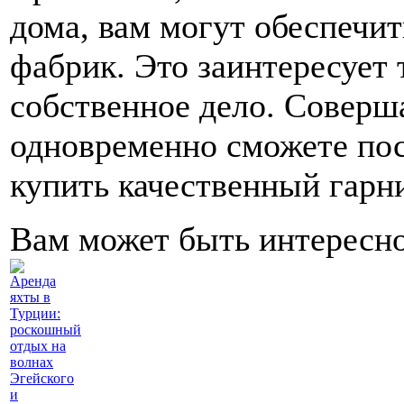
дома, вам могут обеспечи
фабрик. Это заинтересует 
собственное дело. Соверш
одновременно сможете пос
купить качественный гарн
Вам может быть интересн
Аренда
яхты в
Турции:
роскошный
отдых на
волнах
Эгейского
и