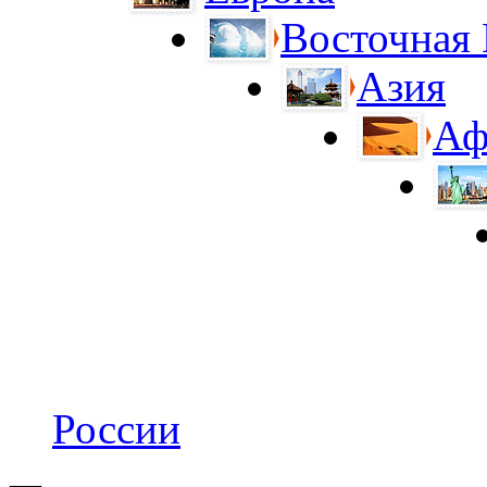
Восточная
Азия
Аф
России