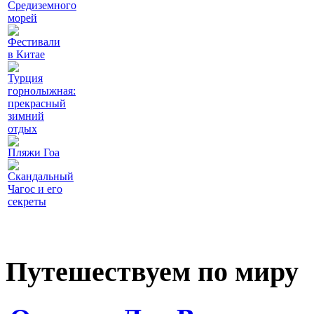
Средиземного
морей
Фестивали
в Китае
Турция
горнолыжная:
прекрасный
зимний
отдых
Пляжи Гоа
Скандальный
Чагос и его
секреты
Путешествуем по миру