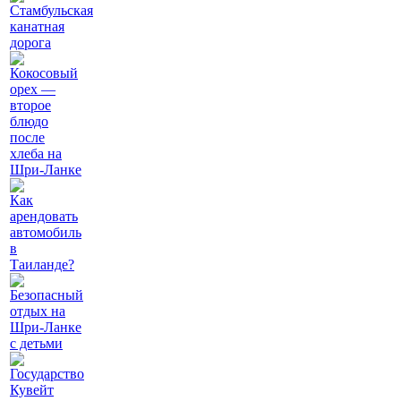
Стамбульская
канатная
дорога
Кокосовый
орех —
второе
блюдо
после
хлеба на
Шри-Ланке
Как
арендовать
автомобиль
в
Таиланде?
Безопасный
отдых на
Шри-Ланке
с детьми
Государство
Кувейт