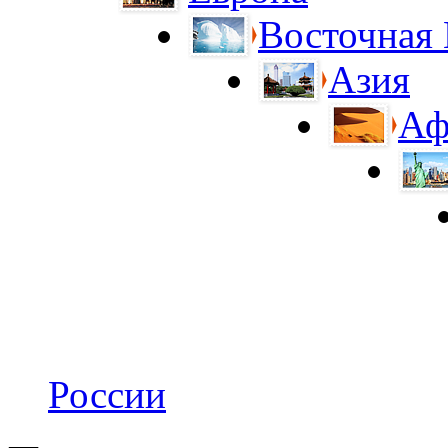
Восточная
Азия
Аф
России