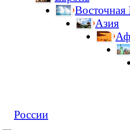
Восточная
Азия
Аф
России