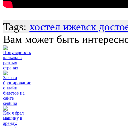
Tags:
хостел ижевск досто
Вам может быть интересн
Популярность
кальяна в
разных
странах
Заказ и
бронирование
онлайн
билетов на
сайте
senturia
Как я брал
машину в
аренду,