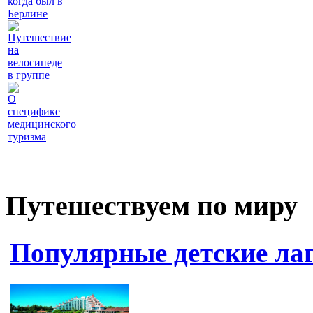
когда был в
Берлине
Путешествие
на
велосипеде
в группе
О
специфике
медицинского
туризма
Путешествуем по миру
Популярные детские ла