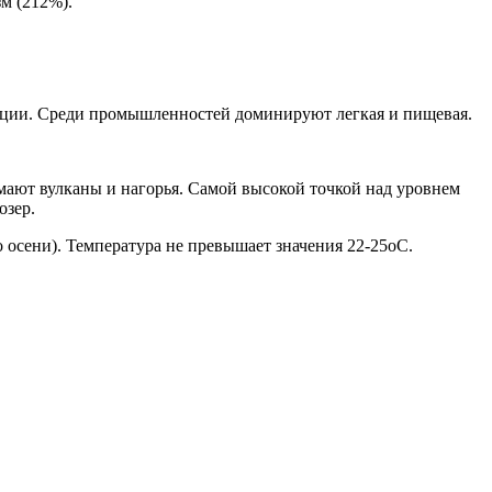
м (212%).
укции. Среди промышленностей доминируют легкая и пищевая.
мают вулканы и нагорья. Самой высокой точкой над уровнем
озер.
о осени). Температура не превышает значения 22-25оС.