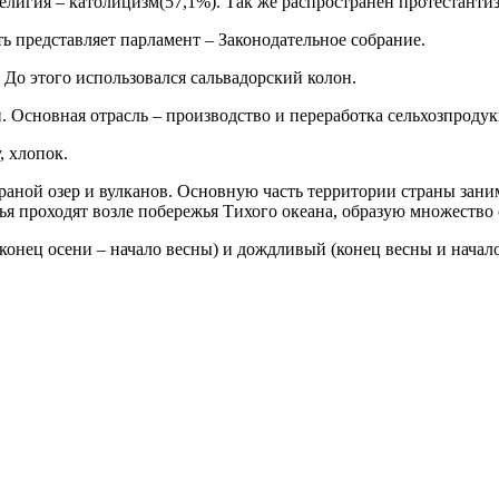
лигия – католицизм(57,1%). Так же распространен протестантиз
ть представляет парламент – Законодательное собрание.
До этого использовался сальвадорский колон.
и. Основная отрасль – производство и переработка сельхозпрод
, хлопок.
раной озер и вулканов. Основную часть территории страны зани
ья проходят возле побережья Тихого океана, образую множество 
(конец осени – начало весны) и дождливый (конец весны и начал