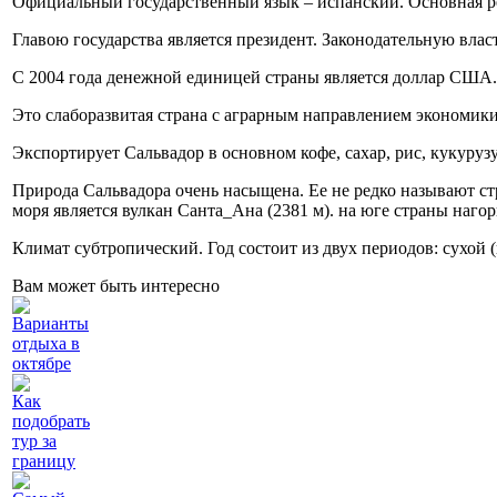
Официальный государственный язык – испанский. Основная ре
Главою государства является президент. Законодательную влас
С 2004 года денежной единицей страны является доллар США. 
Это слаборазвитая страна с аграрным направлением экономик
Экспортирует Сальвадор в основном кофе, сахар, рис, кукурузу
Природа Сальвадора очень насыщена. Ее не редко называют ст
моря является вулкан Санта_Ана (2381 м). на юге страны нагор
Климат субтропический. Год состоит из двух периодов: сухой 
Вам может быть интересно
Варианты
отдыха в
октябре
Как
подобрать
тур за
границу