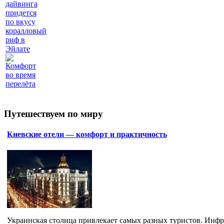
дайвинга
придется
по вкусу
коралловый
риф в
Эйлате
Комфорт
во время
перелёта
Путешествуем по миру
Киевские отели — комфорт и практичность
Украинская столица привлекает самых разных туристов. Инфра