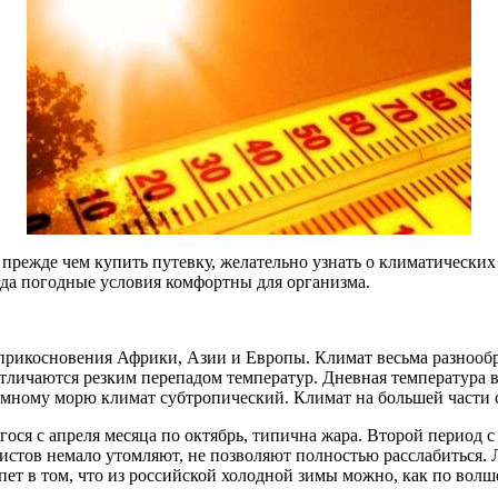
прежде чем купить путевку, желательно узнать о климатических
гда погодные условия комфортны для организма.
оприкосновения Африки, Азии и Европы. Климат весьма разнооб
тличаются резким перепадом температур. Дневная температура во
емному морю климат субтропический. Климат на большей части 
гося с апреля месяца по октябрь, типична жара. Второй период 
истов немало утомляют, не позволяют полностью расслабиться.
ет в том, что из российской холодной зимы можно, как по волш