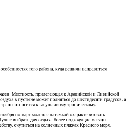
 особенностях того района, куда решили направиться
разен. Местность, прилегающая к Аравийской и Ливийской
здуха в пустыне может подняться до шестидесяти градусов, а
страны относится к засушливому тропическому.
с ноября по март можно с натяжкой охарактеризовать
 Лучше выбрать для отдыха более подходящие месяцы,
ебству, очутиться на солнечных пляжах Красного моря.