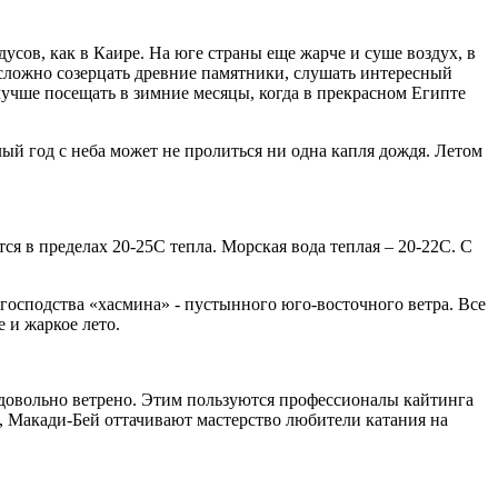
сов, как в Каире. На юге страны еще жарче и суше воздух, в
 сложно созерцать древние памятники, слушать интересный
лучше посещать в зимние месяцы, когда в прекрасном Египте
ый год с неба может не пролиться ни одна капля дождя. Летом
ся в пределах 20-25С тепла. Морская вода теплая – 20-22С. С
 господства «хасмина» - пустынного юго-восточного ветра. Все
 и жаркое лето.
 довольно ветрено. Этим пользуются профессионалы кайтинга
, Макади-Бей оттачивают мастерство любители катания на