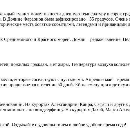
каждый турист может вынести дневную температуру в сорок граду
ре. В Долине Фараонов была зафиксировано +55 градусов. Очень
исторические места богатые событиями, легендами и приданиями 
ях Средиземного и Красного морей. Дожди – редкое явление. Цел
етей, пожилых граждан. Нет жары. Температура воздуха колеблет
е места, которые соседствуют с пустынями. Апрель и май – время
хия продолжается в течение 50 дней. Ей на смену приходит сухое
ревнований. На курортах Александрии, Каира, Сафаги и других
ят чемпионаты по виндсерфингу. На курортах Дахаб, Марса Алам
огой. Отдыхайте с удовольствием в любое удобное время года!