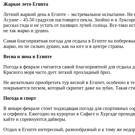
Жаркое лето Египта
Летний жаркий день в Египте – экстремальное испытание. Не 
Асуане – 45-50 градусов настоящего пекла. Знойно и в Луксо
рассказ гида и не устать от палящих лучей солнца. Все-таки 
не так жарко и душно.
Самая благоприятная погода для отдыха в Египте на побережь
жарко, но не сильно душно, как на юге и в центре cтраны.
Весна и зима в Египте
Погода в феврале считается самой благоприятной для отдыха д
Красного моря часто дует легкий прохладный бриз.
Не желательно приобретать тур весной в Египет, особенно в т
покрывается песком, который скрипит даже на зубах. Такая сти
Погода и спорт
В январе-феврале стоит подходящая погода для спортивных со
и серфинга. Ежегодно на курортах в Сафаге и Хургаде проход
кайте и соревнуются дайверы.
Отдых в Египте интересный, разнообразный и к тому же недор