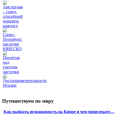
Амстердам
– город,
способный
поразить
каждого
Санкт-
Петербург:
наследие
ЮНЕСКО
Пролетая
над
гнездом
ласточки
Достопримечательности
Италии
Путешествуем по миру
Как выбрать недвижимость на Кипре и чем привлекате…