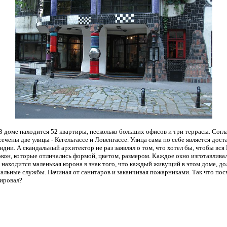
 В доме находится 52 квартиры, несколько больших офисов и три террасы. Согл
сечены две улицы - Кегельгассе и Ловенгассе. Улица сама по себе является до
андии. А скандальный архитектор не раз заявлял о том, что хотел бы, чтобы в
окон, которые отличались формой, цветом, размером. Каждое окно изготавлива
находится маленькая корона в знак того, что каждый живущий в этом доме, дол
альные службы. Начиная от санитаров и заканчивая пожарниками. Так что по
тировал?