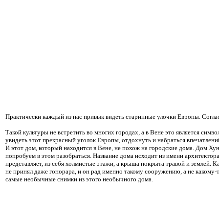
Практически каждый из нас привык видеть старинные улочки Европы. Соглас
Такой культуры не встретить во многих городах, а в Вене это является сим
увидеть этот прекрасный уголок Европы, отдохнуть и набраться впечатлений
И этот дом, который находится в Вене, не похож на городские дома. Дом Хун
попробуем в этом разобраться. Название дома исходит из имени архитектора
представляет, из себя холмистые этажи, а крыша покрыта травой и землей. Ка
не принял даже гонорара, и он рад именно такому сооружению, а не какому-
самые необычные снимки из этого необычного дома.