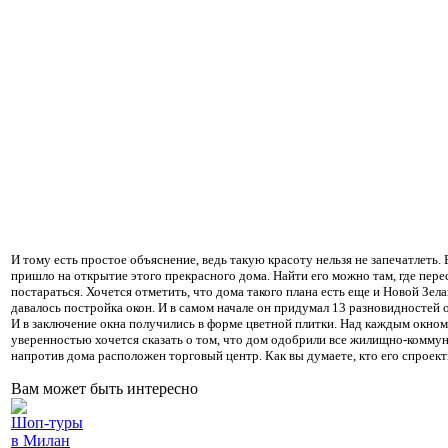
И тому есть простое объяснение, ведь такую красоту нельзя не запечатлеть.
пришло на открытие этого прекрасного дома. Найти его можно там, где пере
постараться. Хочется отметить, что дома такого плана есть еще и Новой Зел
давалось постройка окон. И в самом начале он придумал 13 разновидностей 
И в заключение окна получились в форме цветной плитки. Над каждым окном 
уверенностью хочется сказать о том, что дом одобрили все жилищно-коммун
напротив дома расположен торговый центр. Как вы думаете, кто его спроек
Вам может быть интересно
Шоп-туры
в Милан