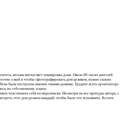
аситесь, весьма впечатляет планировка дома. Около 60 тысяч жителей
статочно узкой и чтобы сфотографировать дом целиком, нужно сильно
ся Вена была построена именно такими домами. Труднее всего архитектору
лось по собственному эскизу.
жен чувствовать себя по-королевски. Несмотря на все причуды автора, с
смотреть этот дом должен каждый, чтобы было что вспомнить. Кстати