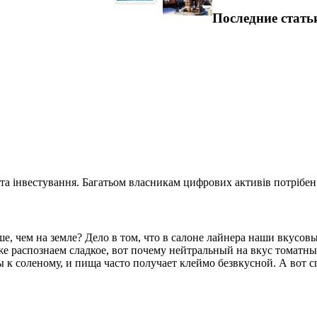
Последние стать
та інвестування. Багатьом власникам цифрових активів потрібен.
ше, чем на земле? Дело в том, что в салоне лайнера наши вкус
же распознаем сладкое, вот почему нейтральный на вкус томатн
 соленому, и пища часто получает клеймо безвкусной. А вот сп