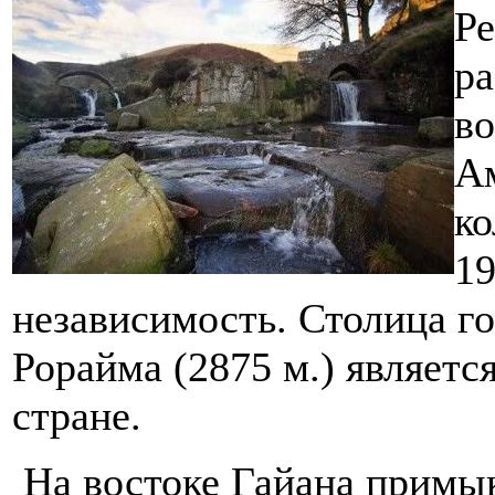
Ре
ра
в
Ам
ко
19
независимость. Столица г
Рорайма (2875 м.) являетс
стране.
На востоке Гайана примык