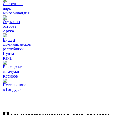
Сказочный
парк
Мирабиландия
Отдых на
острове
Аруба
Курорт
Доминиканской
республики
Пунта-
Кана
Венесуэла:
жемчужина
Карибов
Путешествие
в Гондурас