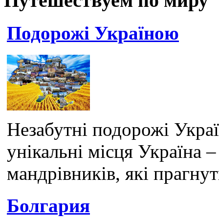
Путешествуем по миру
Подорожі Україною
Незабутні подорожі Украї
унікальні місця Україна –
мандрівників, які прагнуть
Болгария