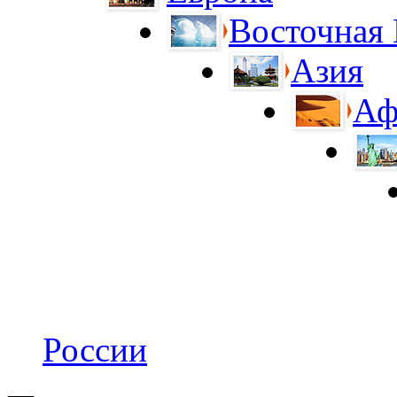
Восточная
Азия
Аф
России