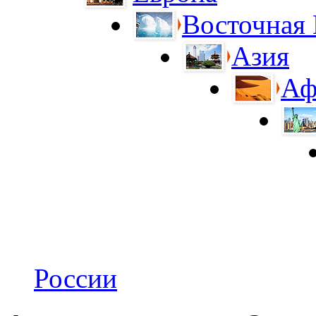
Восточная
Азия
Аф
России