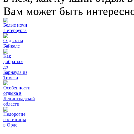
Вам может быть интересн
Белые ночи
Петербурга
Отдых на
Байкале
Как
добраться
до
Барнаула из
Томска
Особенности
отдыха в
Ленинградской
области
Недорогие
гостиницы
в Орле