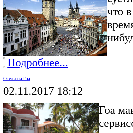
что в
время
нибу
Подробнее...
Отели на Гоа
02.11.2017 18:12
Гоа ма
сервис