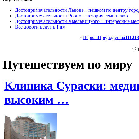
Достопримечательности Львова – пешком по центру горо
Достопримечательности Ровно – история семи веков
Достопримечательности Хмельницкого – интересные мес
Все дороги ведут в Рим
«
Первая
Предыдущая
11
12
1
Ст
Путешествуем по миру
Клиника Сураски: меди
высоким …