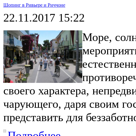
Шопинг в Ривьере и Риччоне
22.11.2017 15:22
Море, солн
мероприят
естественн
противореч
своего характера, непредв
чарующего, даря своим гос
представить для беззаботн
Подробнее...