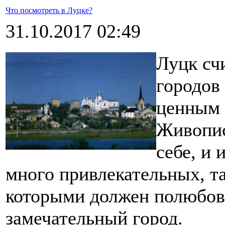
Что посмотреть в Луцке?
31.10.2017 02:49
Луцк сч
городов
ценным 
Живопис
себе, и 
много привлекательных, т
которыми должен полюбова
замечательный город.