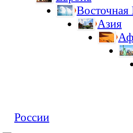
Восточная
Азия
Аф
России