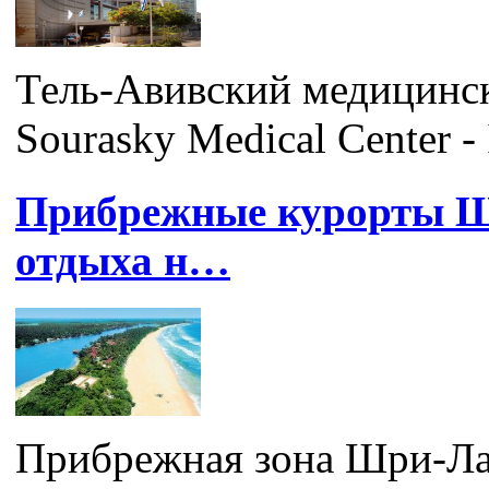
Тель-Авивский медицинск
Sourasky Medical Center - I
Прибрежные курорты Ш
отдыха н…
Прибрежная зона Шри-Лан