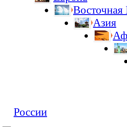
Восточная
Азия
Аф
России